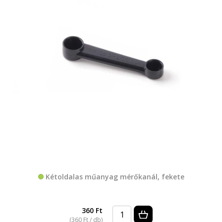
Kétoldalas műanyag mérőkanál, fekete
360 Ft
(360 Ft / db)