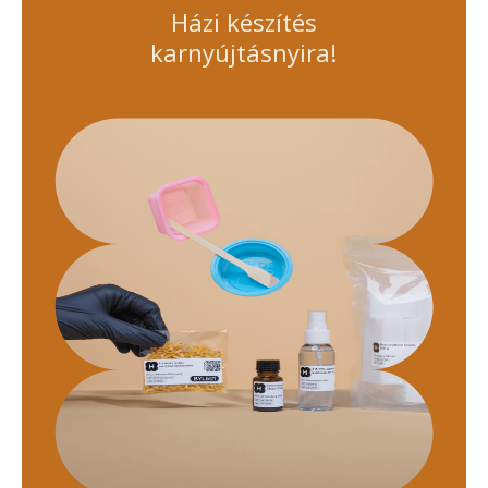
Házi készítés
karnyújtásnyira!