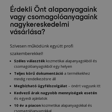
Érdekli Önt alapanyagaink
vagy csomagolóanyagaink
nagykereskedelmi
vásárlása?
Szívesen működünk együtt profi
szakemberekkel!
Széles választék
kozmetikai alapanyagokból és
csomagolóanyagokból egy helyen
Teljes körű dokumentáció
a termékekhez
mindig rendelkezésre áll
Megbízható ügyfélszolgálat
– önért vagyunk itt
Kedvező árak nagyobb mennyiségek esetén
és egyedi ajánlatok
10 év a piacon
kozmetikai alapanyagokkal és
csomagolóanyagokkal