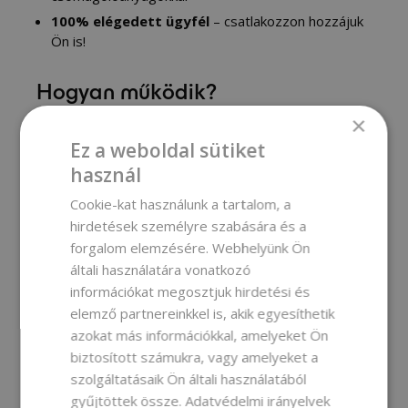
100% elégedett ügyfél
– csatlakozzon hozzájuk
Ön is!
Hogyan működik?
×
A nagykereskedelmi regisztráció
kizárólag
hivatalos gyártók vagy a kozmetika területén
Ez a weboldal sütiket
működő munkavégzési helyek számára van
használ
fenntartva.
Cookie-kat használunk a tartalom, a
A regisztráció során elég bejelölni a
hirdetések személyre szabására és a
„nagykereskedelmi regisztráció”
lehetőséget.
forgalom elemzésére. Webhelyünk Ön
Jóváhagyás után hozzáférést kap a
általi használatára vonatkozó
nagykereskedelmi árakhoz
és a
különleges
információkat megosztjuk hirdetési és
ajánlatokhoz
.
elemző partnereinkkel is, akik egyesíthetik
azokat más információkkal, amelyeket Ön
Nincs hivatalos gyártói státusza,
biztosított számukra, vagy amelyeket a
de nagyobb mennyiségben
szolgáltatásaik Ön általi használatából
gyűjtöttek össze.
Adatvédelmi irányelvek