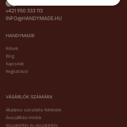
+421 950 333 113
INFO@HANDYMADE.HU
HANDYMADE
Rólunk
Blog
Kapcsolat
Regisztráció
VÁSÁRLÓK SZÁMÁRA
Általános szerződési feltételek
Áruszállítási módok
Visszatérítés és visszatérítés