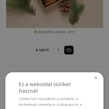
Ajándékutalvány 20 €
8 100 Ft
×
Ez a weboldal sütiket
használ
Cookie-kat használunk a tartalom, a
hirdetések személyre szabására és a