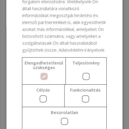
forgalom elemzésére. Webhelyünk Ön
általi használatára vonatkozó
információkat megosztjuk hirdetési és
elemző partnereinkkel is, akik egyesíthetik
azokat más információkkal, amelyeket Ön
biztosított számukra, vagy amelyeket a
szolgáltatásaik Ön általi használatából
gyűjtöttek össze.
Adatvédelmi irányelvek
Elengedhetetlenül
Teljesítmény
szükséges
Ajándékutalvány 50 €
Célzás
Funkcionalitás
20 300 Ft
Besorolatlan