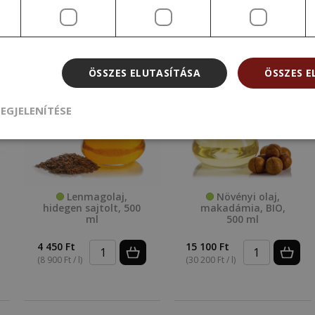
ÖSSZES ELUTASÍTÁSA
ÖSSZES 
EGJELENÍTÉSE
Lenmagolaj,
Növényi olaj,
hidegen sajtolt, 500
makadámia, BIO,
ml
500 ml
4 450 Ft
15 100 Ft
(8 900 Ft / l)
(30 200 Ft / l)