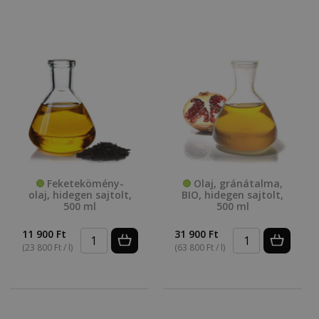
Feketekömény-
Olaj, gránátalma,
olaj, hidegen sajtolt,
BIO, hidegen sajtolt,
500 ml
500 ml
11 900 Ft
31 900 Ft
(23 800 Ft / l)
(63 800 Ft / l)