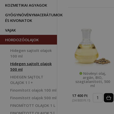
KOZMETIKAI AGYAGOK
GYÓGYNÖVÉNYMACERÁTUMOK
ÉS KIVONATOK
VAJAK
HORDOZÓOLAJOK
Hidegen sajtolt olajok
100 ml
Hidegen sajtolt olajok
500 ml
Növényi olaj,
HIDEGEN SAJTOLT
argán, BIO,
szagtalanított, 500
OLAJOK 1 l +
ml
Finomított olajok 100 ml
17 400 Ft
Finomított olajok 500 ml
(34 800 Ft / l)
FINOMÍTOTT OLAJOK 1 L
FINOMÍTOTT OLAJOK 5 l