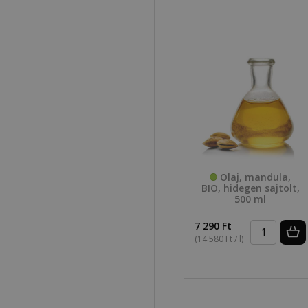
Olaj, mandula,
BIO, hidegen sajtolt,
500 ml
7 290 Ft
(14 580 Ft / l)