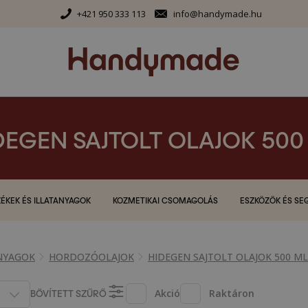
+421 950 333 113
info@handymade.hu
DEGEN SAJTOLT OLAJOK 500
ÉKEK ÉS ILLATANYAGOK
KOZMETIKAI CSOMAGOLÁS
ESZKÖZÖK ÉS SE
NYAGOK
HORDOZÓOLAJOK
HIDEGEN SAJTOLT OLAJOK 500 ML
BŐVÍTETT SZŰRŐ
Akció
Raktáron