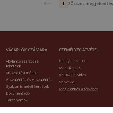
1
2
Összes megjeleníté
VÁSÁRLÓK SZÁMÁRA
SZEMÉLYES ÁTVÉTEL
Handymade s.r.o.
Általános szerződési
feltételek
Montážna 15
Áruszállítási módok
971 04 Prievidza
Visszatérítés és visszatérítés
Szlovákia
Gyakran ismételt kérdések
Megjelenítés a térképen
Dokumentáció
Tanfolyamok