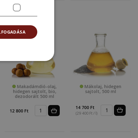
ELFOGADÁSA
Makadámdió-olaj,
Mákolaj, hidegen
hidegen sajtolt, bio,
sajtolt, 500 ml
dezodorált 500 ml
14 700 Ft
12 800 Ft
(29 400 Ft / l)