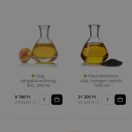
Olaj,
Feketekömény-
sárgabarackmag,
olaj, hidegen sajtolt,
BIO, 500 ml
1000 ml
9 780 Ft
21 200 Ft
(19 560 Ft / l)
(21 200 Ft / l)