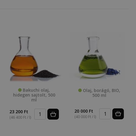
Bakuchi olaj,
Olaj, borágó, BIO,
hidegen sajtolt, 500
500 ml
ml
20 000 Ft
23 200 Ft
(40 000 Ft / l)
(46 400 Ft / l)