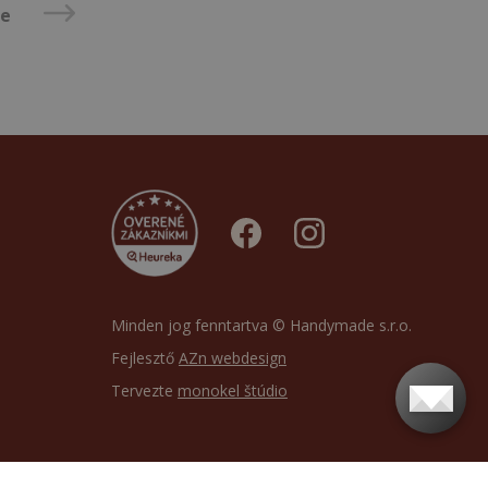
se
Minden jog fenntartva © Handymade s.r.o.
Fejlesztő
AZn webdesign
Tervezte
monokel štúdio