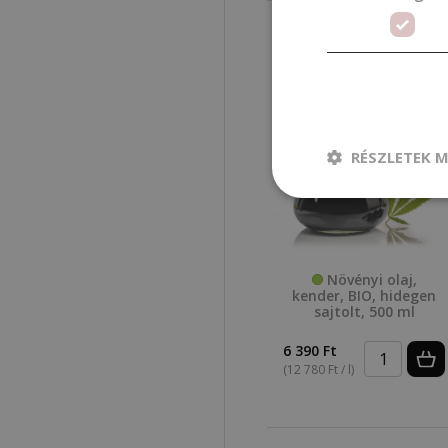
RÉSZLETEK M
Növényi olaj,
kender, BIO, hidegen
sajtolt, 500 ml
6 390 Ft
(12 780 Ft / l)