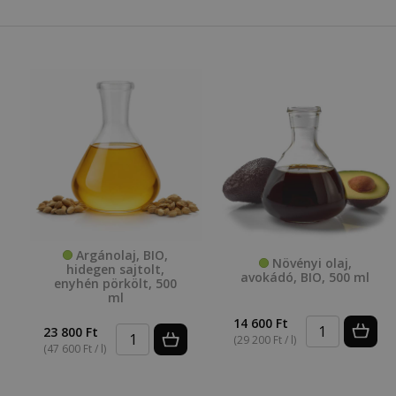
Argánolaj, BIO,
Növényi olaj,
hidegen sajtolt,
avokádó, BIO, 500 ml
enyhén pörkölt, 500
ml
14 600 Ft
23 800 Ft
(29 200 Ft / l)
(47 600 Ft / l)