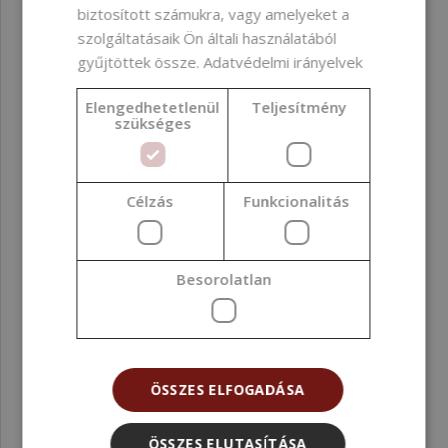
biztosított számukra, vagy amelyeket a
szolgáltatásaik Ön általi használatából
gyűjtöttek össze.
Adatvédelmi irányelvek
Elengedhetetlenül
Teljesítmény
szükséges
Diffúzor medál sebészeti acél kéz
Célzás
Funkcionalitás
Besorolatlan
ÖSSZES ELFOGADÁSA
ÖSSZES ELUTASÍTÁSA