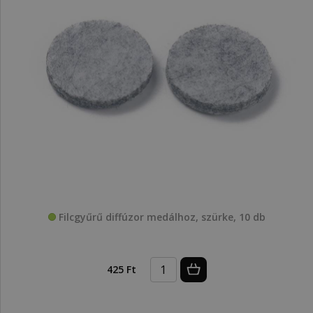
Filcgyűrű diffúzor medálhoz, szürke, 10 db
425 Ft