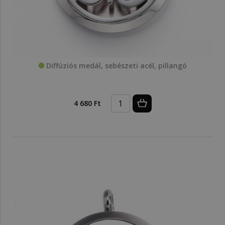
Diffúziós medál, sebészeti acél, pillangó
4 680 Ft