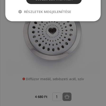
RÉSZLETEK MEGJELENÍTÉSE
Diffúzor medál, sebészeti acél, szív
4 680 Ft