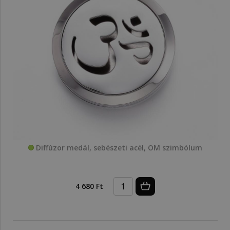
Diffúzor medál, sebészeti acél, OM szimbólum
4 680 Ft