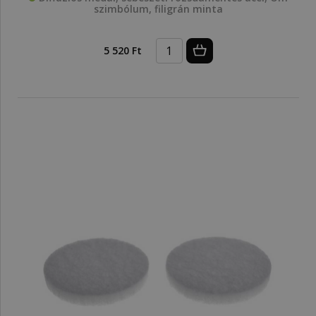
szimbólum, filigrán minta
5 520 Ft