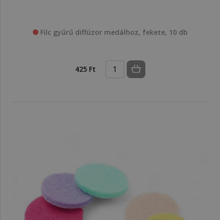
Filc gyűrű diffúzor medálhoz, fekete, 10 db
425 Ft