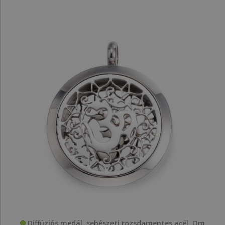
Diffúziós medál, sebészeti rozsdamentes acél, Om