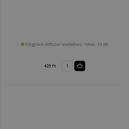
Filcgyűrű diffúzor medálhoz, fehér, 10 db
425 Ft