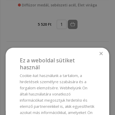
Diffúzor medál, sebészeti acél, Élet virága
5 520 Ft
×
Ez a weboldal sütiket
NEM ELÉRHETŐ
használ
Cookie-kat használunk a tartalom, a
hirdetések személyre szabására és a
forgalom elemzésére. Webhelyünk Ön
általi használatára vonatkozó
információkat megosztjuk hirdetési és
elemző partnereinkkel is, akik egyesíthetik
azokat más információkkal, amelyeket Ön