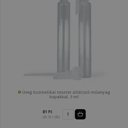
Üveg kozmetikai teszter átlátszó műanyag
kupakkal, 3 ml
81 Ft
(81 Ft / db)