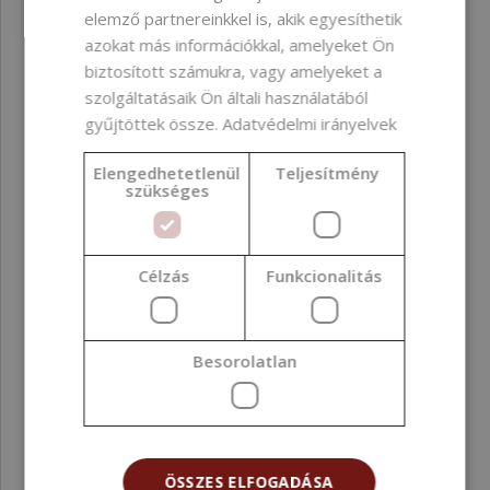
elemző partnereinkkel is, akik egyesíthetik
azokat más információkkal, amelyeket Ön
biztosított számukra, vagy amelyeket a
szolgáltatásaik Ön általi használatából
gyűjtöttek össze.
Adatvédelmi irányelvek
Elengedhetetlenül
Teljesítmény
szükséges
Üveg parfümpermetező, 6 ml
Célzás
Funkcionalitás
251 Ft
(251 Ft / db)
Besorolatlan
ÖSSZES ELFOGADÁSA