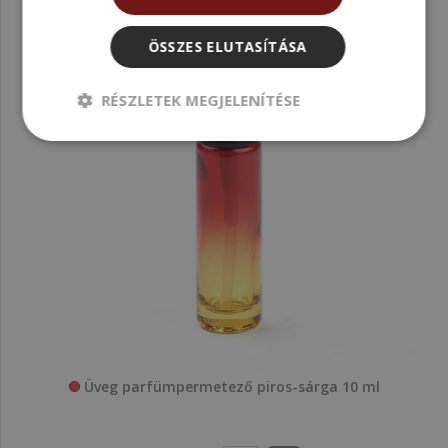
ÖSSZES ELUTASÍTÁSA
RÉSZLETEK MEGJELENÍTÉSE
Üveg parfümpermetező piros-sárga 10 ml