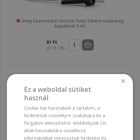
Üveg kozmetikai teszter fiola fekete műanyag
kupakkal 3 ml
81 Ft
(81 Ft / db)
×
Ez a weboldal sütiket
használ
Cookie-kat használunk a tartalom, a
hirdetések személyre szabására és a
forgalom elemzésére. Webhelyünk Ön
általi használatára vonatkozó
információkat megosztjuk hirdetési és