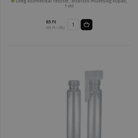
Üveg kozmetikai teszter, átlátszó műanyag kupak,
1 ml
65 Ft
(65 Ft / db)