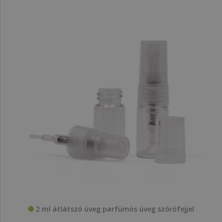
2 ml átlátszó üveg parfümös üveg szórófejjel