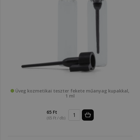
Üveg kozmetikai teszter fekete műanyag kupakkal,
1 ml
65 Ft
(65 Ft / db)