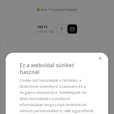
Eco-14 pamut kanóc
105 Ft
(105 Ft / db)
×
Ez a weboldal sütiket
használ
Cookie-kat használunk a tartalom, a
hirdetések személyre szabására és a
forgalom elemzésére. Webhelyünk Ön
általi használatára vonatkozó
információkat megosztjuk hirdetési és
elemző partnereinkkel is, akik egyesíthetik