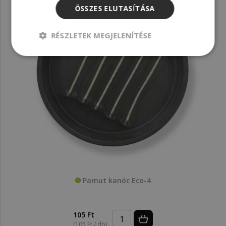
ÖSSZES ELUTASÍTÁSA
RÉSZLETEK MEGJELENÍTÉSE
Pamut kanóc Eco-4
105 Ft
(105 Ft / db)