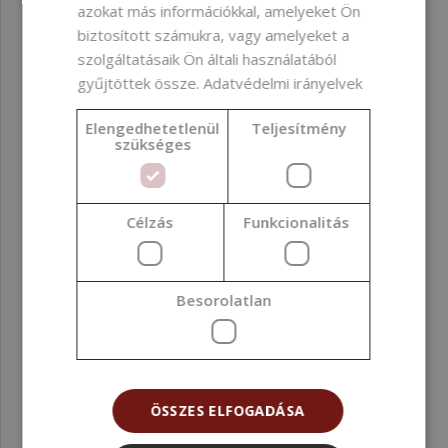
azokat más információkkal, amelyeket Ön
biztosított számukra, vagy amelyeket a
szolgáltatásaik Ön általi használatából
gyűjtöttek össze.
Adatvédelmi irányelvek
Elengedhetetlenül
Teljesítmény
szükséges
Pamut kanóc Eco-14, csomag 100 db
Célzás
Funkcionalitás
8 080 Ft
(81 Ft / db)
Besorolatlan
ÖSSZES ELFOGADÁSA