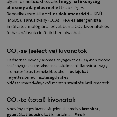
olyan formulációkhoz, ahol
nagy hatékonyság
alacsony adagolás mellett
szükséges.
Rendelkezésre áll a
teljes dokumentáció
– KBÚ
(MSDS), Tanúsítvány (COA), IFRA és allergénlista.
Erről a technológiáról bővebben a
CO₂-kivonatok és
felhasználásuk
című cikkben olvashat.
CO₂-se (selective) kivonatok
Elsősorban illékony aromás anyagokat és CO₂-ben oldódó
hatóanyagokat tartalmaznak. Alkalmasak illatosított vagy
aromaterápiás termékekbe, ahol
illóolajokat
helyettesítenek. Tisztaságukról és
oldószermaradványoktól mentes stabilitásukról ismertek.
CO₂-to (total) kivonatok
A növény teljes kivonatát jelentik, amely
viaszokat,
gyantákat és zsírokat
is tartalmaz. Ennek