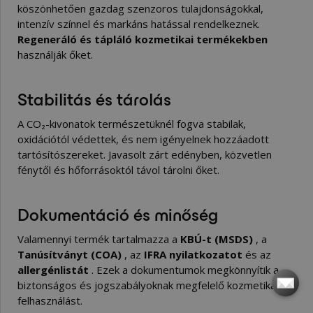
köszönhetően gazdag szenzoros tulajdonságokkal,
intenzív színnel és markáns hatással rendelkeznek.
Regeneráló és tápláló kozmetikai termékekben
használják őket.
Stabilitás és tárolás
A CO₂-kivonatok természetüknél fogva stabilak,
oxidációtól védettek, és nem igényelnek hozzáadott
tartósítószereket. Javasolt zárt edényben, közvetlen
fénytől és hőforrásoktól távol tárolni őket.
Dokumentáció és minőség
Valamennyi termék tartalmazza a
KBÚ-t (MSDS)
, a
Tanúsítványt (COA)
, az
IFRA nyilatkozatot
és az
allergénlistát
. Ezek a dokumentumok megkönnyítik a
biztonságos és jogszabályoknak megfelelő kozmetikai
felhasználást.