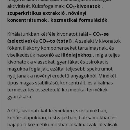
aktivitását. Kulcsfogalmak:
CO₂-kivonatok
,
szuperkritikus extrakció
,
növényi
koncentrátumok
,
kozmetikai formulációk
.
Kínálatunkban kétféle kivonatot talál –
CO₂-se
(selective)
és
CO₂-to (total)
. A szelektív kivonatok
főként illékony komponenseket tartalmaznak, és
viselkedésük hasonló az
illóolajokhoz
, míg a teljes
kivonatok a viaszokat, gyantákat és zsírokat is
magukba foglalják, ezáltal teljesebb spektrumot
nyújtanak a növényi eredetű anyagokból. Mindkét
típus magas stabilitású, koncentrált, és alkalmas
természetes összetételű kozmetikai termékek
gyártására.
A CO₂-kivonatokat krémekben, szérumokban,
kenőcsalapokban, testvajakban, balzsamokban és
hajápoló kozmetikumokban alkalmazzák. Ideálisak