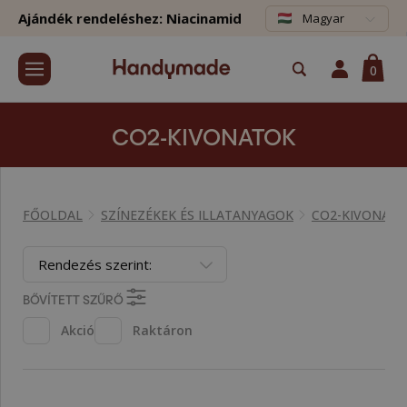
Ajándék rendeléshez: Niacinamid
Magyar
0
CO2-KIVONATOK
FŐOLDAL
SZÍNEZÉKEK ÉS ILLATANYAGOK
CO2-KIVONAT
Rendezés szerint:
BŐVÍTETT SZŰRŐ
Akció
Raktáron