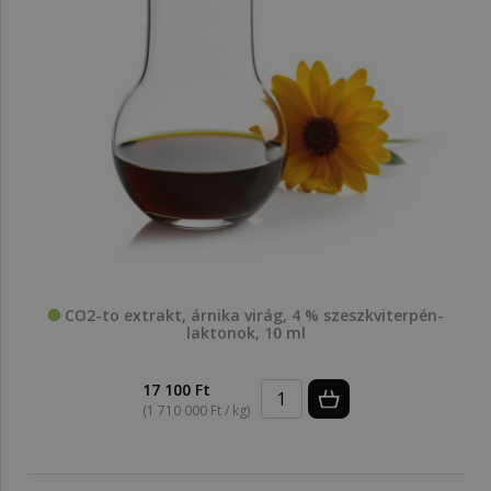
CO2-to extrakt, árnika virág, 4 % szeszkviterpén-
laktonok, 10 ml
17 100 Ft
(1 710 000 Ft / kg)