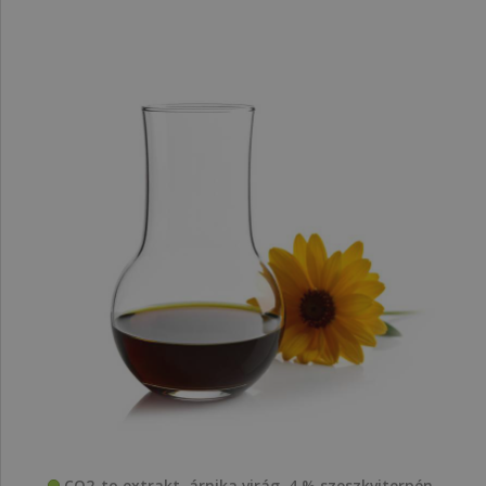
CO2-to extrakt, árnika virág, 4 % szeszkviterpén-