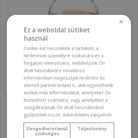
×
Ez a weboldal sütiket
használ
Cookie-kat használunk a tartalom, a
hirdetések személyre szabására és a
forgalom elemzésére. Webhelyünk Ön
CO2-to extrakt, málnamag, BIO, 10 ml
általi használatára vonatkozó
információkat megosztjuk hirdetési és
elemző partnereinkkel is, akik egyesíthetik
1 900 Ft
azokat más információkkal, amelyeket Ön
biztosított számukra, vagy amelyeket a
szolgáltatásaik Ön általi használatából
gyűjtöttek össze.
Adatvédelmi irányelvek
Elengedhetetlenül
Teljesítmény
szükséges