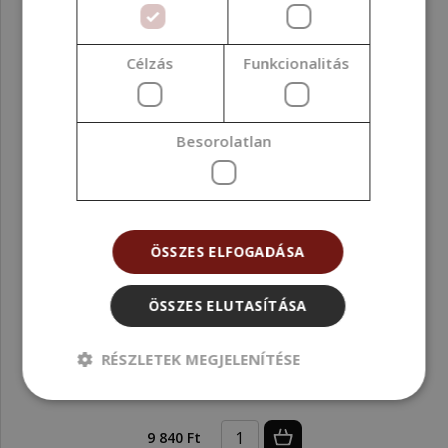
Célzás
Funkcionalitás
Besorolatlan
ÖSSZES ELFOGADÁSA
ÖSSZES ELUTASÍTÁSA
RÉSZLETEK MEGJELENÍTÉSE
CO2-to extrakt, málnamag, BIO, 100 ml
9 840 Ft