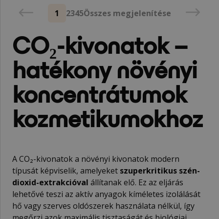
1
2
3
4
5
Összes megjelenítése
CO₂-kivonatok –
hatékony növényi
koncentrátumok
kozmetikumokhoz
A CO₂-kivonatok a növényi kivonatok modern
típusát képviselik, amelyeket
szuperkritikus szén-
dioxid-extrakcióval
állítanak elő. Ez az eljárás
lehetővé teszi az aktív anyagok kíméletes izolálását
hő vagy szerves oldószerek használata nélkül, így
megőrzi azok maximális tisztaságát és biológiai