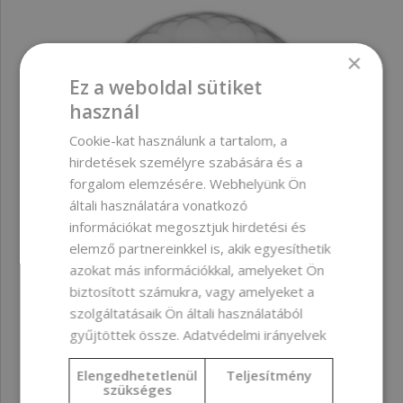
×
Ez a weboldal sütiket
használ
Cookie-kat használunk a tartalom, a
hirdetések személyre szabására és a
forgalom elemzésére. Webhelyünk Ön
általi használatára vonatkozó
információkat megosztjuk hirdetési és
elemző partnereinkkel is, akik egyesíthetik
azokat más információkkal, amelyeket Ön
biztosított számukra, vagy amelyeket a
szolgáltatásaik Ön általi használatából
Folyékony glicerin színező, fehér, 10 ml
gyűjtöttek össze.
Adatvédelmi irányelvek
Elengedhetetlenül
Teljesítmény
szükséges
1 050 Ft