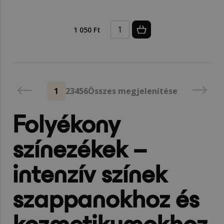
1 050 Ft
1
2
3
4
5
6
Összes megjelenítése
Folyékony
színezékek –
intenzív színek
szappanokhoz és
kozmetikumokhoz