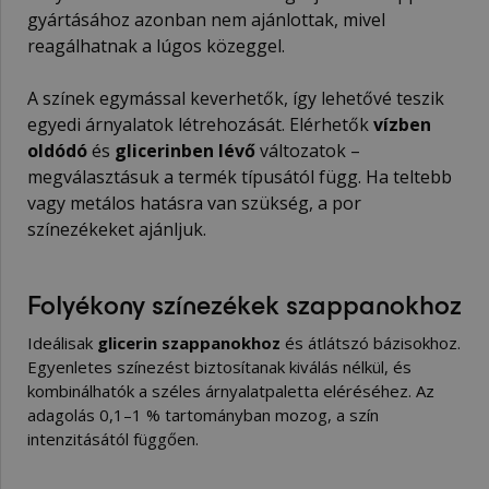
gyártásához azonban nem ajánlottak, mivel
reagálhatnak a lúgos közeggel.
A színek egymással keverhetők, így lehetővé teszik
egyedi árnyalatok létrehozását. Elérhetők
vízben
oldódó
és
glicerinben lévő
változatok –
megválasztásuk a termék típusától függ. Ha teltebb
vagy metálos hatásra van szükség, a
por
színezékeket
ajánljuk.
Folyékony színezékek szappanokhoz
Ideálisak
glicerin szappanokhoz
és átlátszó bázisokhoz.
Egyenletes színezést biztosítanak kiválás nélkül, és
kombinálhatók a széles árnyalatpaletta eléréséhez. Az
adagolás 0,1–1 % tartományban mozog, a szín
intenzitásától függően.