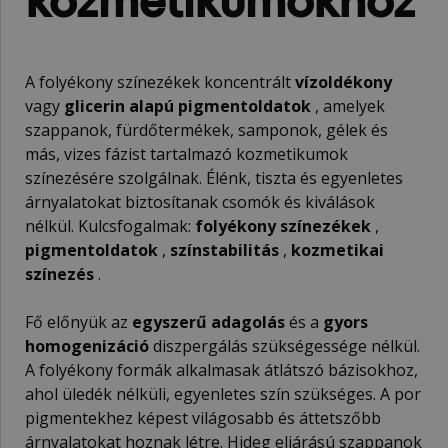
A folyékony színezékek koncentrált
vízoldékony
vagy
glicerin alapú pigmentoldatok
, amelyek
szappanok, fürdőtermékek, samponok, gélek és
más, vizes fázist tartalmazó kozmetikumok
színezésére szolgálnak. Élénk, tiszta és egyenletes
árnyalatokat biztosítanak csomók és kiválások
nélkül. Kulcsfogalmak:
folyékony színezékek
,
pigmentoldatok
,
színstabilitás
,
kozmetikai
színezés
.
Fő előnyük az
egyszerű adagolás
és a
gyors
homogenizáció
diszpergálás szükségessége nélkül.
A folyékony formák alkalmasak átlátszó bázisokhoz,
ahol üledék nélküli, egyenletes szín szükséges. A por
pigmentekhez képest világosabb és áttetszőbb
árnyalatokat hoznak létre. Hideg eljárású szappanok