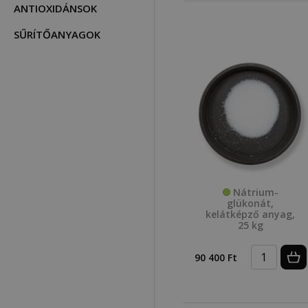
ANTIOXIDÁNSOK
SŰRÍTŐANYAGOK
Nátrium-
glükonát,
kelátképző anyag,
25 kg
90 400 Ft