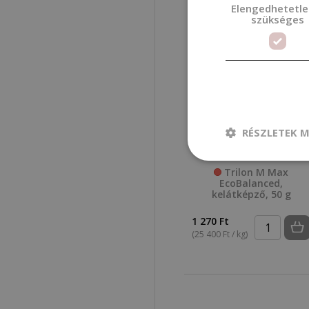
Elengedhetetle
szükséges
RÉSZLETEK M
Trilon M Max
EcoBalanced,
kelátképző, 50 g
1 270 Ft
(25 400 Ft / kg)