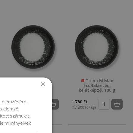
Trilon M Max
Trilon M Max
×
EcoBalanced,
EcoBalanced,
kelátképző, 10 g
kelátképző, 100 g
m elemzésére.
421 Ft
1 780 Ft
(42 100 Ft / kg)
(17 800 Ft / kg)
és elemző
sított számukra,
elmi irányelvek