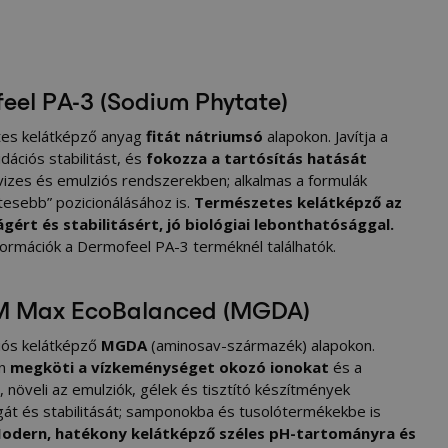
eel PA-3 (Sodium Phytate)
es kelátképző anyag
fitát nátriumsó
alapokon. Javítja a
idációs stabilitást, és
fokozza a tartósítás hatását
vizes és emulziós rendszerekben; alkalmas a formulák
esebb” pozicionálásához is.
Természetes kelátképző az
gért és stabilitásért, jó biológiai lebonthatósággal.
formációk a
Dermofeel PA-3
terméknél találhatók.
 M Max EcoBalanced (MGDA)
iós kelátképző
MGDA
(aminosav-származék) alapokon.
an
megköti a vízkeménységet okozó ionokat
és a
 növeli az emulziók, gélek és tisztító készítmények
gát és stabilitását; samponokba és tusolótermékekbe is
odern, hatékony kelátképző széles pH-tartományra és