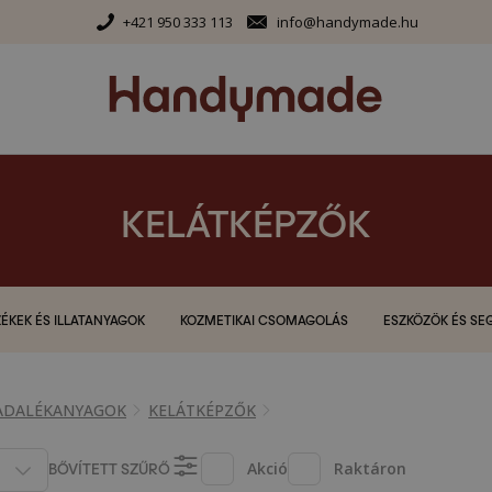
+421 950 333 113
info@handymade.hu
KELÁTKÉPZŐK
ÉKEK ÉS ILLATANYAGOK
KOZMETIKAI CSOMAGOLÁS
ESZKÖZÖK ÉS SE
 ADALÉKANYAGOK
KELÁTKÉPZŐK
BŐVÍTETT SZŰRŐ
Akció
Raktáron