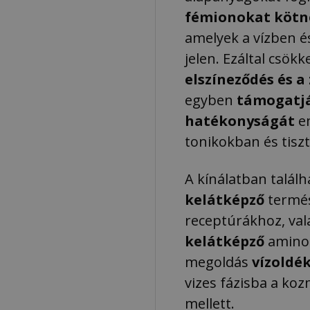
fémionokat köt
amelyek a vízben 
jelen. Ezáltal csökk
elszíneződés és a
egyben
támogatjá
hatékonyságát
em
tonikokban és tisz
A kínálatban talál
kelátképző
termés
receptúrákhoz, va
kelátképző
aminos
megoldás
vízoldé
vizes fázisba a ko
mellett.