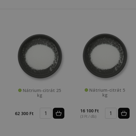
Nátrium-citrát 5
Nátrium-citrát 25
kg
kg
16 100 Ft
62 300 Ft
(3 Ft / db)