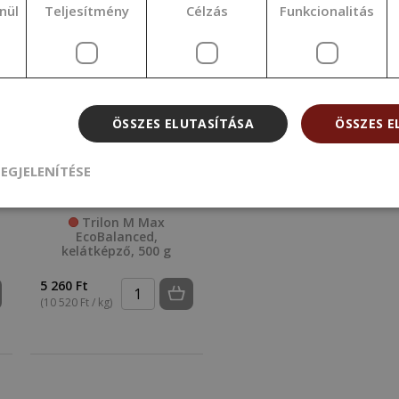
nül
Teljesítmény
Célzás
Funkcionalitás
ÖSSZES ELUTASÍTÁSA
ÖSSZES 
EGJELENÍTÉSE
Trilon M Max
EcoBalanced,
kelátképző, 500 g
5 260 Ft
(10 520 Ft / kg)