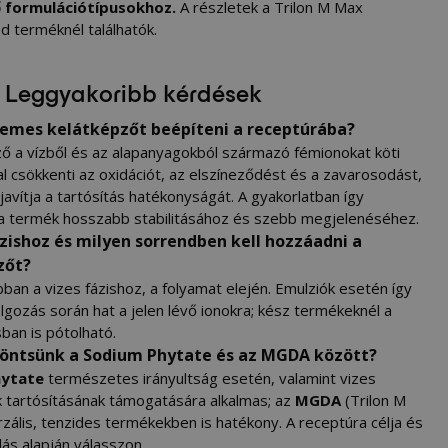
 formulációtípusokhoz.
A részletek a
Trilon M Max
ed
terméknél találhatók.
 Leggyakoribb kérdések
demes kelátképzőt beépíteni a receptúrába?
ző a vízből és az alapanyagokból származó fémionokat köti
l csökkenti az oxidációt, az elszíneződést és a zavarosodást,
avítja a tartósítás hatékonyságát. A gyakorlatban így
 a termék hosszabb stabilitásához és szebb megjelenéséhez.
zishoz és milyen sorrendben kell hozzáadni a
zőt?
an a vizes fázishoz, a folyamat elején. Emulziók esetén így
lgozás során hat a jelen lévő ionokra; kész termékeknél a
sban is pótolható.
öntsünk a Sodium Phytate és az MGDA között?
hytate
természetes irányultság esetén, valamint vizes
 tartósításának támogatására alkalmas; az
MGDA
(Trilon M
zális, tenzides termékekben is hatékony. A receptúra célja és
lás alapján válasszon.