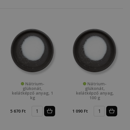
Nátrium-
Nátrium-
glükonát,
glükonát,
kelátképző anyag, 1
kelátképző anyag,
kg
100 g
5 670 Ft
1 090 Ft