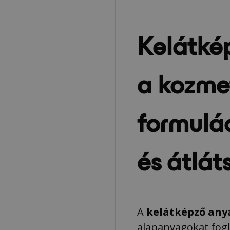
Kelátké
a kozme
formulác
és átlá
A
kelátképző an
alapanyagokat fog