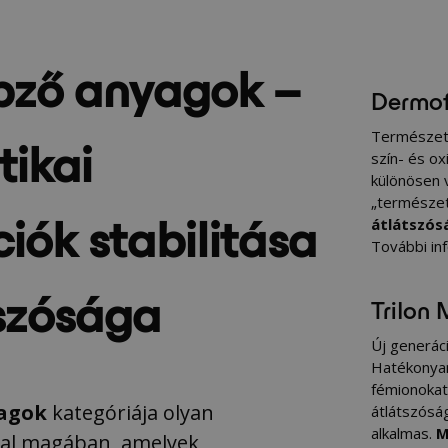
pző anyagok –
Dermof
tikai
Természet
szín- és ox
különösen 
„természet
iók stabilitása
átlátszósá
További in
tszósága
Trilon
Új generác
Hatékony
fémionokat,
yagok
kategóriája olyan
átlátszósá
alkalmas.
M
lal magában, amelyek