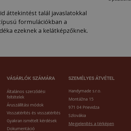
d áttekintést talál javaslatokkal
 típusú formulációkban a
déka ezeknek a kelátképzőknek.
VÁSÁRLÓK SZÁMÁRA
SZEMÉLYES ÁTVÉTEL
Handymade s.r.o.
Általános szerződési
feltételek
Montážna 15
Áruszállítási módok
971 04 Prievidza
Visszatérítés és visszatérítés
Szlovákia
Gyakran ismételt kérdések
Megjelenítés a térképen
Dokumentáció