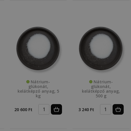
Nátrium-
Nátrium-
glükonát,
glükonát,
kelátképző anyag, 5
kelátképző anyag,
kg
500 g
20 600 Ft
3 240 Ft