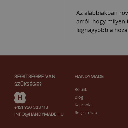
Az alábbiakban rövi
arról, hogy milyen
legnagyobb a hoza
HANDYMADE
SEGÍTSÉGRE VAN
SZÜKSÉGE?
Rólunk
Blog
Kapcsolat
+421 950 333 113
Regisztráció
INFO@HANDYMADE.HU