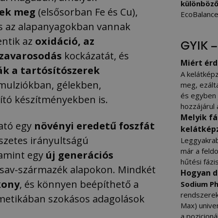
különböző
nek meg
(elsősorban Fe és Cu),
EcoBalanc
és az alapanyagokban vannak
entik az
oxidáció, az
GYIK –
 zavarosodás
kockázatát, és
Miért ér
k a tartósítószerek
A kelátkép
ulziókban, gélekben,
meg, ezálta
és egyben j
tító készítményekben is.
hozzájárul
Melyik fá
ható egy
növényi eredetű foszfát
kelátkép
zetes irányultságú
Leggyakrabb
már a feldo
lamint egy
új generációs
hűtési fázi
av-származék alapokon. Mindkét
Hogyan d
kony
, és könnyen beépíthető a
Sodium P
rendszerek
zmetikában szokásos adagolások
Max) univer
a pozicioná