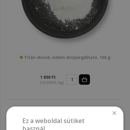
Titán-dioxid, vízben diszpergálható, 100 g
1 650 Ft
(16 500 Ft / kg)
×
Ez a weboldal sütiket
használ