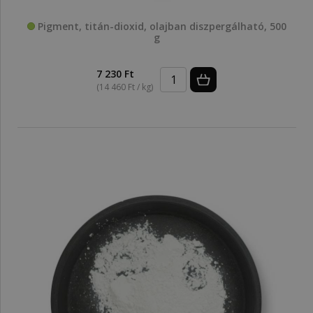
Pigment, titán-dioxid, olajban diszpergálható, 500
g
7 230 Ft
(14 460 Ft / kg)