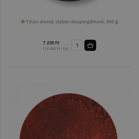
Titán-dioxid, vízben diszpergálható, 500 g
7 230 Ft
(14 460 Ft / kg)